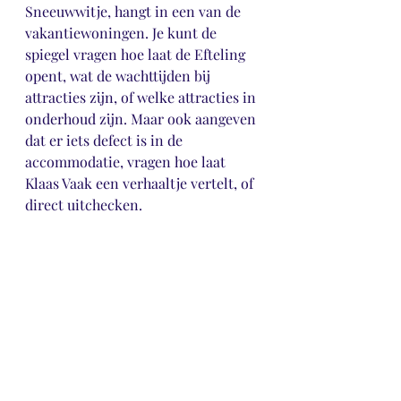
Sneeuwwitje, hangt in een van de 
vakantiewoningen. Je kunt de 
spiegel vragen hoe laat de Efteling 
opent, wat de wachttijden bij 
attracties zijn, of welke attracties in 
onderhoud zijn. Maar ook aangeven 
dat er iets defect is in de 
accommodatie, vragen hoe laat 
Klaas Vaak een verhaaltje vertelt, of 
direct uitchecken. 
En de zorg dan?
Wat ik fascinerend vind, is dat 
sommige van de innovaties die ze 
bij de Efteling bedenken en 
implementeren ook heel goed in de 
zorg toe te passen zijn. Zoals 
bijvoorbeeld het slim gebruiken van 
apps om bijvoorbeeld wachttijd te 