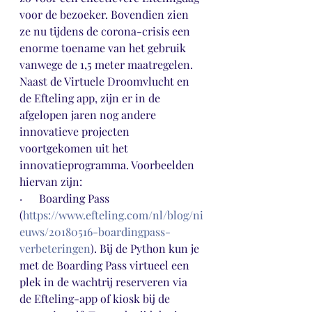
voor de bezoeker. Bovendien zien 
ze nu tijdens de corona-crisis een 
enorme toename van het gebruik 
vanwege de 1,5 meter maatregelen.
Naast de Virtuele Droomvlucht en 
de Efteling app, zijn er in de 
afgelopen jaren nog andere 
innovatieve projecten 
voortgekomen uit het 
innovatieprogramma. Voorbeelden 
hiervan zijn:
·      Boarding Pass 
(
https://www.efteling.com/nl/blog/ni
euws/20180516-boardingpass-
verbeteringen
). Bij de Python kun je 
met de Boarding Pass virtueel een 
plek in de wachtrij reserveren via 
de Efteling-app of kiosk bij de 