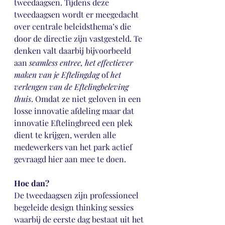
tweedaagsen. Tijdens deze 
tweedaagsen wordt er meegedacht 
over centrale beleidsthema’s die 
door de directie zijn vastgesteld. Te 
denken valt daarbij bijvoorbeeld 
aan 
seamless entree, het effectiever 
maken van je Eftelingdag 
of
 het 
verlengen van de Eftelingbeleving 
thuis
. Omdat ze niet geloven in een 
losse innovatie afdeling maar dat 
innovatie Eftelingbreed een plek 
dient te krijgen, werden alle 
medewerkers van het park actief 
gevraagd hier aan mee te doen.
Hoe dan?
De tweedaagsen zijn professioneel 
begeleide design thinking sessies 
waarbij de eerste dag bestaat uit het 