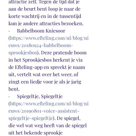
attractie zelf. Tegen de tijd dat je 
aan de beurt bent loop je naar de 
korte wachtrij en in de tussentijd 
kun je andere attracties bezoeken. 
·      Babbelboom Kniesoor 
(
https://www.efteling.com/nl/blog/ni
euws/20180924-babbelboom-
sprookjesbos
). Deze pratende boom 
in het Sprookjesbos herkent je via 
de Efteling-app en spreekt je naam 
uit, vertelt wat over het weer, of 
zingt een liedje voor je als je jarig 
bent. 
·      Spiegeltje, Spiegeltje 
(
https://www.efteling.com/nl/blog/ni
euws/20190801-voice-assistent-
spiegeltje-spiegeltje
). De spiegel, 
die wel wat weg heeft van de spiegel 
uit het bekende sprookje 