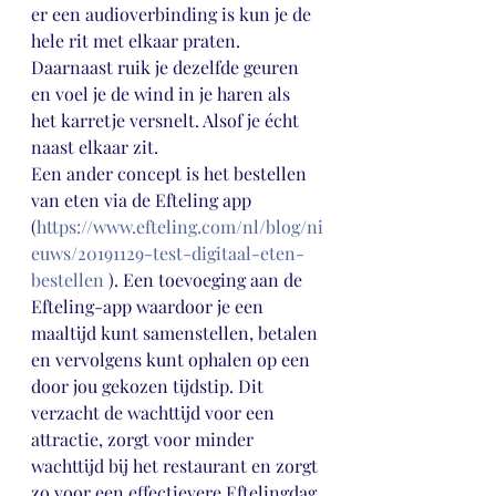
er een audioverbinding is kun je de 
hele rit met elkaar praten. 
Daarnaast ruik je dezelfde geuren 
en voel je de wind in je haren als 
het karretje versnelt. Alsof je écht 
naast elkaar zit. 
Een ander concept is het bestellen 
van eten via de Efteling app 
(
https://www.efteling.com/nl/blog/ni
euws/20191129-test-digitaal-eten-
bestellen
 ). Een toevoeging aan de 
Efteling-app waardoor je een 
maaltijd kunt samenstellen, betalen 
en vervolgens kunt ophalen op een 
door jou gekozen tijdstip. Dit 
verzacht de wachttijd voor een 
attractie, zorgt voor minder 
wachttijd bij het restaurant en zorgt 
zo voor een effectievere Eftelingdag 