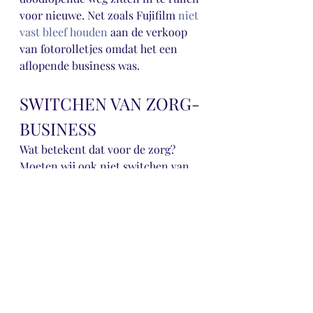
voor nieuwe. Net zoals Fujifilm 
niet 
vast bleef houden
 aan de verkoop 
van fotorolletjes omdat het een 
aflopende business was.
SWITCHEN VAN ZORG-
BUSINESS
Wat betekent dat voor de zorg? 
Moeten wij ook niet switchen van 
business? Zit de zorg op de huidige 
manier ook niet op een 
doodlopende weg? Met toenemende 
kosten, toenemende vraag en een 
afnemend aantal zorgverleners? 
Wat als we zorgen dat onze core 
business niet meer nodig is? Dat 
kan betekenen dat er geen zorg 