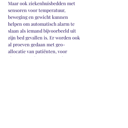
Maar ook ziekenhuisbedden met 
sensoren voor temperatuur, 
beweging en gewicht kunnen 
helpen om automatisch alarm te 
slaan als iemand bijvoorbeeld uit 
zijn bed gevallen is. Er worden ook 
al proeven gedaan met geo-
allocatie van patiënten, voor 
alarmering als er iets met hen 
gebeurt. Natuurlijk staat 
technologie niet op zich: het moet 
ingebed worden in de praktijk. 
Maar door de komst van 5G is de 
technologische kant al een enorme 
stap verder. De stap daarna is het 
aanpassen van de huidige 
processen, zodat de kracht van 5G 
ten volle benut kan worden.