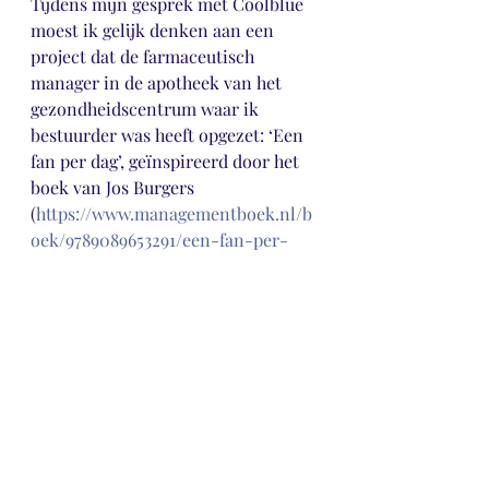
Tijdens mijn gesprek met Coolblue 
moest ik gelijk denken aan een 
project dat de farmaceutisch 
manager in de apotheek van het 
gezondheidscentrum waar ik 
bestuurder was heeft opgezet: ‘Een 
fan per dag’, geïnspireerd door het 
boek van Jos Burgers 
(
https://www.managementboek.nl/b
oek/9789089653291/een-fan-per-
dag-jos-burgers
).
Het hele team heeft als doel elke 
dag net dat stapje harder te zetten 
om een patiënt tot fan te maken. 
Bijvoorbeeld door een patiënt de 
dag na een medicijnlevering even te 
bellen of het allemaal duidelijk is. 
Of als iemand aan de balie vertelt 
dat hij op vakantie gaat gelijk een 